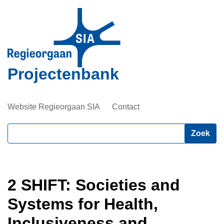
Overslaan
en
naar
de
inhoud
Projectenbank
gaan
Website Regieorgaan SIA
Contact
Zoeken
2 SHIFT: Societies and
Systems for Health,
Inclusiveness and