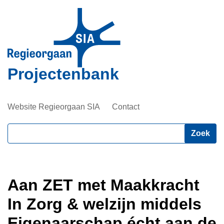
Overslaan
en
naar
de
inhoud
Projectenbank
gaan
Website Regieorgaan SIA
Contact
Zoeken
Aan ZET met Maakkracht
In Zorg & welzijn middels
Eigenaarschap écht aan de