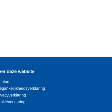
er deze website
lofon
egankelijkheidsverklaring
ivacyverklaring
okieverklaring