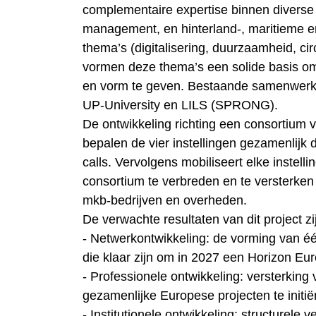
complementaire expertise binnen divers
management, en hinterland-, maritieme en 
thema’s (digitalisering, duurzaamheid, ci
vormen deze thema’s een solide basis om
en vorm te geven. Bestaande samenwerki
UP‑University en LILS (SPRONG).
De ontwikkeling richting een consortium 
bepalen de vier instellingen gezamenlijk 
calls. Vervolgens mobiliseert elke instell
consortium te verbreden en te versterken i
mkb‑bedrijven en overheden.
De verwachte resultaten van dit project zi
- Netwerkontwikkeling: de vorming van é
die klaar zijn om in 2027 een Horizon Eur
- Professionele ontwikkeling: versterkin
gezamenlijke Europese projecten te initië
- Institutionele ontwikkeling: structure