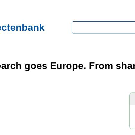
ectenbank
Zoeken
search goes Europe. From sha