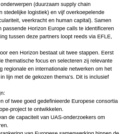
e onderwerpen (duurzaam supply chain
stedelijke logistiek) en vijf overkoepelende
rculariteit, veerkracht en human capital). Samen
 passende Horizon Europe calls te identificeren
ng tussen deze partners loopt reeds via EFLE,
voor een Horizon bestaat uit twee stappen. Eerst
de thematische focus en selecteren zij relevante
ing regionale en internationale netwerken om het
n lijn met de gekozen thema’s. Dit is inclusief
jn:
én of twee goed gedefinieerde Europese consortia
ope‑project te ontwikkelen.
g van de capaciteit van UAS‑onderzoekers om
ren.
le verankering van Europese samenwerking binnen de