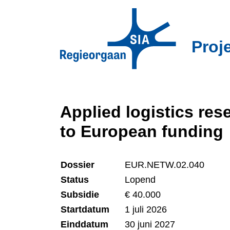
Overslaan
en
naar
Proj
de
inhoud
gaan
Applied logistics re
to European funding
Dossier
EUR.NETW.02.040
Status
Lopend
Subsidie
€ 40.000
Startdatum
1 juli 2026
Einddatum
30 juni 2027