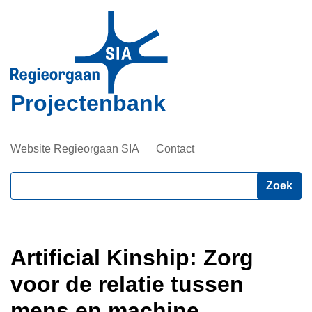
Overslaan
en
naar
de
inhoud
Projectenbank
gaan
Website Regieorgaan SIA
Contact
Zoeken
Artificial Kinship: Zorg
voor de relatie tussen
mens en machine