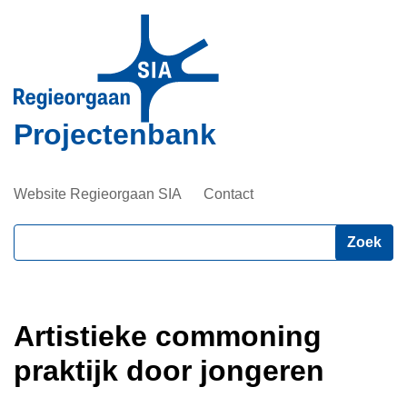
Overslaan
en
naar
de
inhoud
Projectenbank
gaan
Website Regieorgaan SIA
Contact
Zoeken
Artistieke commoning
praktijk door jongeren