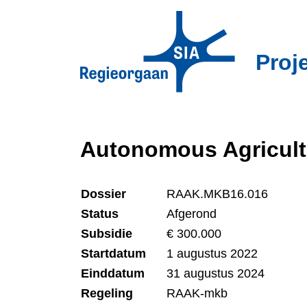
Overslaan
en
naar
Proj
de
inhoud
gaan
Autonomous Agricult
Dossier
RAAK.MKB16.016
Status
Afgerond
Subsidie
€ 300.000
Startdatum
1 augustus 2022
Einddatum
31 augustus 2024
Regeling
RAAK-mkb