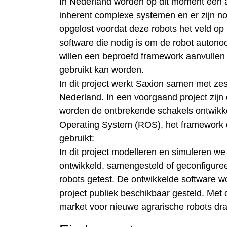
In Nederland worden op dit moment een aa
inherent complexe systemen en er zijn n
opgelost voordat deze robots het veld op k
software die nodig is om de robot autonoo
willen een beproefd framework aanvullen
gebruikt kan worden.
In dit project werkt Saxion samen met zes
Nederland. In een voorgaand project zijn 
worden de ontbrekende schakels ontwikke
Operating System (ROS), het framework d
gebruikt:
In dit project modelleren en simuleren 
ontwikkeld, samengesteld of geconfiguree
robots getest. De ontwikkelde software w
project publiek beschikbaar gesteld. Met 
market voor nieuwe agrarische robots dra