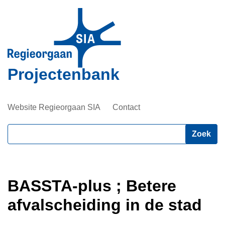
Overslaan
en
naar
de
inhoud
Projectenbank
gaan
Website Regieorgaan SIA
Contact
Zoeken
BASSTA-plus ; Betere
afvalscheiding in de stad