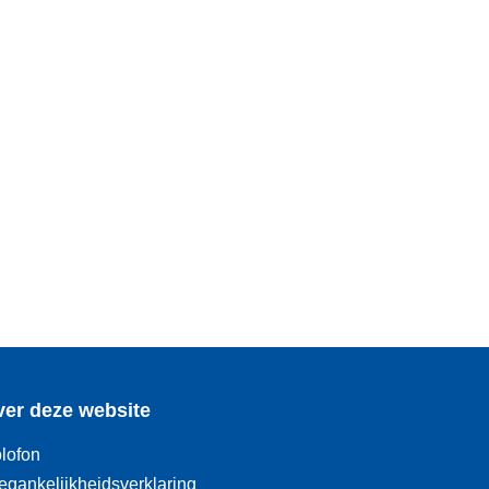
er deze website
lofon
egankelijkheidsverklaring