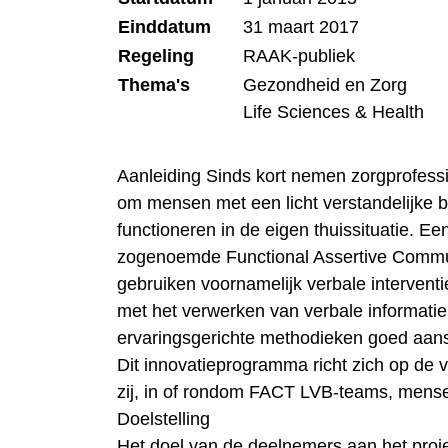
Einddatum
31 maart 2017
Regeling
RAAK-publiek
Thema's
Gezondheid en Zorg
Life Sciences & Health
Aanleiding Sinds kort nemen zorgprofessi
om mensen met een licht verstandelijke b
functioneren in de eigen thuissituatie. Ee
zogenoemde Functional Assertive Commu
gebruiken voornamelijk verbale interve
met het verwerken van verbale informatie
ervaringsgerichte methodieken goed aansl
Dit innovatieprogramma richt zich op de
zij, in of rondom FACT LVB-teams, mens
Doelstelling
Het doel van de deelnemers aan het proj