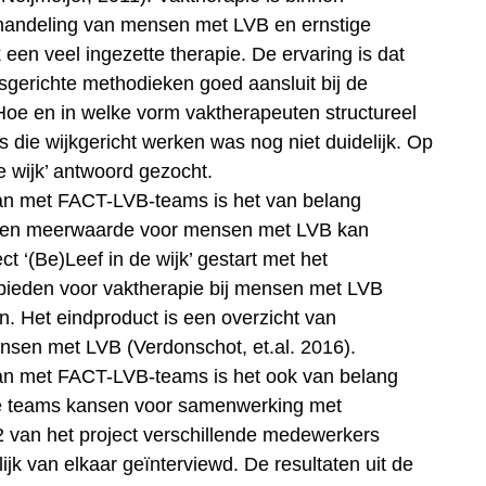
 behandeling van mensen met LVB en ernstige
een veel ingezette therapie. De ervaring is dat
sgerichte methodieken goed aansluit bij de
oe en in welke vorm vaktherapeuten structureel
ie wijkgericht werken was nog niet duidelijk. Op
de wijk’ antwoord gezocht.
n met FACT-LVB-teams is het van belang
ie een meerwaarde voor mensen met LVB kan
t ‘(Be)Leef in de wijk’ gestart met het
gebieden voor vaktherapie bij mensen met LVB
. Het eindproduct is een overzicht van
ensen met LVB (Verdonschot, et.al. 2016).
n met FACT-LVB-teams is het ook van belang
ze teams kansen voor samenwerking met
 2 van het project verschillende medewerkers
k van elkaar geïnterviewd. De resultaten uit de