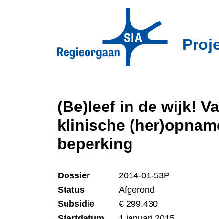
Overslaan
en
naar
Proj
de
inhoud
gaan
(Be)leef in de wijk! 
klinische (her)opnam
beperking
Dossier
2014-01-53P
Status
Afgerond
Subsidie
€ 299.430
Startdatum
1 januari 2015