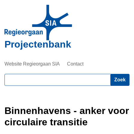
Overslaan
en
naar
de
inhoud
Projectenbank
gaan
Website Regieorgaan SIA
Contact
Zoeken
Binnenhavens - anker voor
circulaire transitie