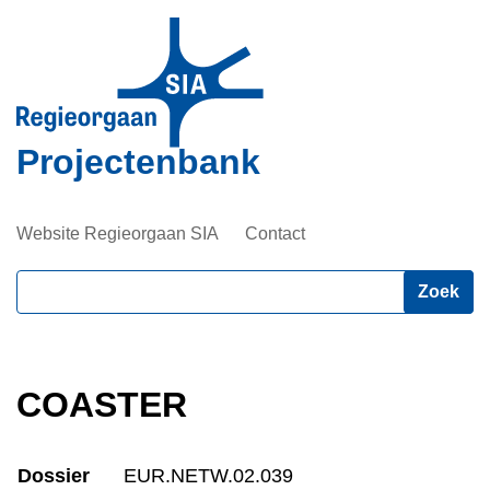
Overslaan
en
naar
de
inhoud
Projectenbank
gaan
Website Regieorgaan SIA
Contact
Zoeken
COASTER
Dossier
EUR.NETW.02.039