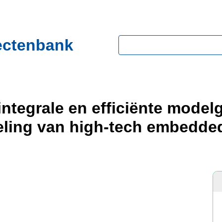
ectenbank
Zoeken
ntegrale en efficiënte mode
eling van high-tech embedded