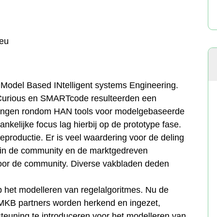
ieu
odel Based INtelligent systems Engineering.
urious en SMARTcode resulteerden een
llingen rondom HAN tools voor modelgebaseerde
kelijke focus lag hierbij op de prototype fase.
eproductie. Er is veel waardering voor de deling
g in de community en de marktgedreven
door de community. Diverse vakbladen deden
p het modelleren van regelalgoritmes. Nu de
MKB partners worden herkend en ingezet,
teuning te introduceren voor het modelleren van