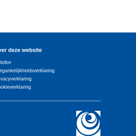
er deze website
lofon
egankelijkheidsverklaring
ivacyverklaring
okieverklaring