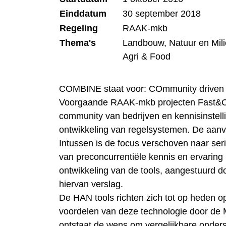
Einddatum
30 september 2018
Regeling
RAAK-mkb
Thema's
Landbouw, Natuur en Mil
Agri & Food
COMBINE staat voor: COmmunity driven M
Voorgaande RAAK-mkb projecten Fast&C
community van bedrijven en kennisinste
ontwikkeling van regelsystemen. De aanvan
Intussen is de focus verschoven naar seri
van preconcurrentiële kennis en ervarin
ontwikkeling van de tools, aangestuurd 
hiervan verslag.
De HAN tools richten zich tot op heden o
voordelen van deze technologie door de 
ontstaat de wens om vergelijkbare onders