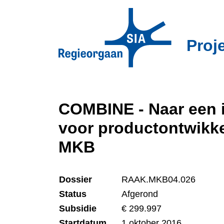
Overslaan
en
naar
Proj
de
inhoud
gaan
COMBINE - Naar een i
voor productontwikk
MKB
Dossier
RAAK.MKB04.026
Status
Afgerond
Subsidie
€ 299.997
Startdatum
1 oktober 2016