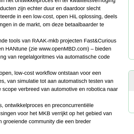
in het ontwikkelproces en ter kwaliteitsverhoging
ucten zijn echter duur en daardoor slecht
erde in een low-cost, open HiL oplossing, deels
ngen in de markt, om deze betaalbaarder te
nde tools van RAAK-mkb projecten Fast&Curious
en HANtune (zie www.openMBD.com) – bieden
ng van regelalgoritmes via automatische code
pen, low-cost workflow ontstaan voor een
, van simulatie tot aan automatisch testen van
 scope verbreed van automotive en robotica naar
, ontwikkelproces en preconcurrentiële
ingen voor het MKB verrijkt op het gebied van
n groeiende community die een breder