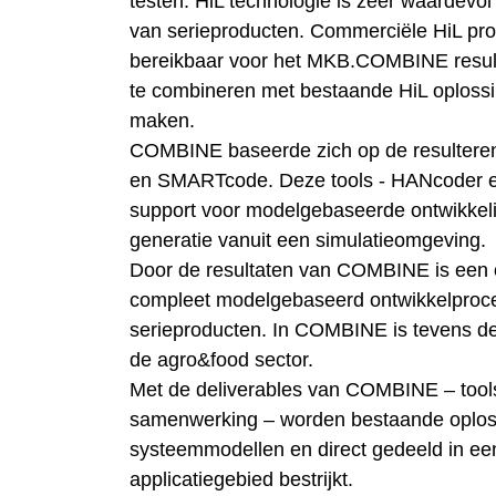
testen. HiL technologie is zeer waardevol 
van serieproducten. Commerciële HiL prod
bereikbaar voor het MKB.COMBINE resulte
te combineren met bestaande HiL oplossi
maken.
COMBINE baseerde zich op de resultere
en SMARTcode. Deze tools - HANcoder 
support voor modelgebaseerde ontwikkeli
generatie vanuit een simulatieomgeving.
Door de resultaten van COMBINE is een o
compleet modelgebaseerd ontwikkelproces
serieproducten. In COMBINE is tevens de
de agro&food sector.
Met de deliverables van COMBINE – tools
samenwerking – worden bestaande oploss
systeemmodellen en direct gedeeld in ee
applicatiegebied bestrijkt.