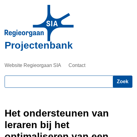
Overslaan
en
naar
de
inhoud
Projectenbank
gaan
Website Regieorgaan SIA
Contact
Zoeken
Het ondersteunen van
leraren bij het
optimaliseren van een