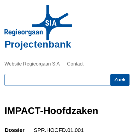
Overslaan
en
naar
de
inhoud
Projectenbank
gaan
Website Regieorgaan SIA
Contact
Zoeken
IMPACT-Hoofdzaken
Dossier
SPR.HOOFD.01.001