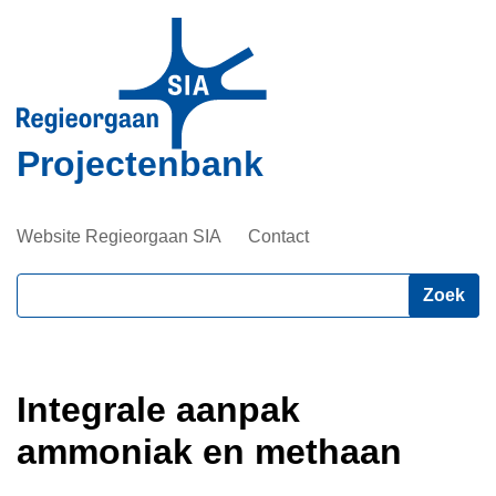
Overslaan
en
naar
de
inhoud
Projectenbank
gaan
Website Regieorgaan SIA
Contact
Zoeken
Integrale aanpak
ammoniak en methaan