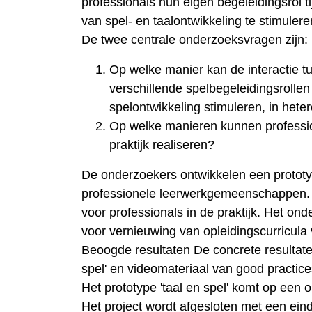
professionals hun eigen begeleidingsrol ti
van spel- en taalontwikkeling te stimulere
De twee centrale onderzoeksvragen zijn:
Op welke manier kan de interactie t
verschillende spelbegeleidingsrollen 
spelontwikkeling stimuleren, in het
Op welke manieren kunnen professi
praktijk realiseren?
De onderzoekers ontwikkelen een protot
professionele leerwerkgemeenschappen. D
voor professionals in de praktijk. Het on
voor vernieuwing van opleidingscurricula
Beoogde resultaten De concrete resultaten 
spel' en videomateriaal van good practice
Het prototype 'taal en spel' komt op een
Het project wordt afgesloten met een ei