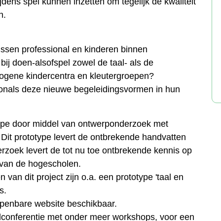
jdens spel kunnen inzetten om tegelijk de kwaliteit
n.
ussen professional en kinderen binnen
bij doen-alsofspel zowel de taal- als de
erogene kindercentra en kleutergroepen?
onals deze nieuwe begeleidingsvormen in hun
ype door middel van ontwerponderzoek met
it prototype levert de ontbrekende handvatten
derzoek levert de tot nu toe ontbrekende kennis op
 van de hogescholen.
van dit project zijn o.a. een prototype 'taal en
s.
 openbare website beschikbaar.
ndconferentie met onder meer workshops, voor een