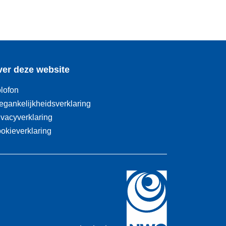
er deze website
lofon
egankelijkheidsverklaring
ivacyverklaring
okieverklaring