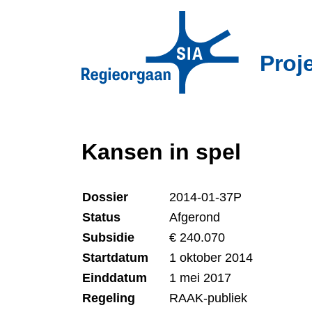
Overslaan
en
naar
Proj
de
inhoud
gaan
Kansen in spel
Dossier
2014-01-37P
Status
Afgerond
Subsidie
€ 240.070
Startdatum
1 oktober 2014
Einddatum
1 mei 2017
Regeling
RAAK-publiek