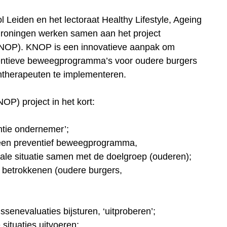
 Leiden en het lectoraat Healthy Lifestyle, Ageing
roningen werken samen aan het project
KNOP). KNOP is een innovatieve aanpak om
entieve beweegprogramma’s voor oudere burgers
entherapeuten te implementeren.
P) project in het kort:
entie ondernemer’;
 een preventief beweegprogramma,
ale situatie samen met de doelgroep (ouderen);
e betrokkenen (oudere burgers,
ssenevaluaties bijsturen, ‘uitproberen’;
 situaties uitvoeren;