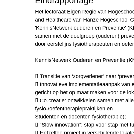
Eindrapportage
Het lectoraat Eigen Regie van Hogeschool
and Healthcare van Hanze Hogeschool G
'KennisNetwerk ouderen en Preventie' (
samen met de doelgroep (ouderen) prev
door eerstelijns fysiotherapeuten en oef
KennisNetwerk Ouderen en Preventie (KNO
 Transitie van ‘zorgverlener’ naar ‘prev
 Innovatieve implementatieaanpak van
gericht op het op maat maken voor de lok
 Co-creatie: ontwikkelen samen met all
fysio-/oefentherapiepraktijken en
Studenten en docenten fysiotherapie);
 “Slow innovation”: stap voor stap met tu
 Hetzelfde project in verschillende lokale