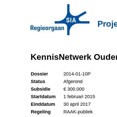
Overslaan
en
naar
Proj
de
inhoud
gaan
KennisNetwerk Ouder
Dossier
2014-01-10P
Status
Afgerond
Subsidie
€ 300.000
Startdatum
1 februari 2015
Einddatum
30 april 2017
Regeling
RAAK-publiek