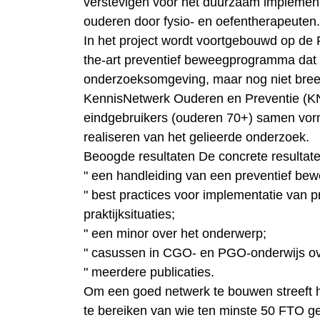
verstevigen voor het duurzaam impleme
ouderen door fysio- en oefentherapeuten.
In het project wordt voortgebouwd op de 
the-art preventief beweegprogramma dat op
onderzoeksomgeving, maar nog niet bre
KennisNetwerk Ouderen en Preventie (K
eindgebruikers (ouderen 70+) samen vor
realiseren van het gelieerde onderzoek.
Beoogde resultaten De concrete resultaten
" een handleiding van een preventief b
" best practices voor implementatie van
praktijksituaties;
" een minor over het onderwerp;
" casussen in CGO- en PGO-onderwijs ov
" meerdere publicaties.
Om een goed netwerk te bouwen streeft h
te bereiken van wie ten minste 50 FTO g