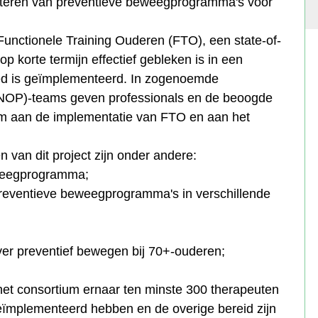
nteren van preventieve beweegprogramma's voor
Functionele Training Ouderen (FTO), een state-of-
 korte termijn effectief gebleken is in een
ed is geïmplementeerd. In zogenoemde
NOP)-teams geven professionals en de beoogde
m aan de implementatie van FTO en aan het
 van dit project zijn onder andere:
eweegprogramma;
 preventieve beweegprogramma's in verschillende
er preventief bewegen bij 70+-ouderen;
et consortium ernaar ten minste 300 therapeuten
eïmplementeerd hebben en de overige bereid zijn