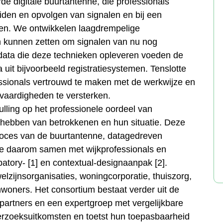
de digitale buurtantenne, die professionals
uiden en opvolgen van signalen en bij een
alen. We ontwikkelen laagdrempelige
 in kunnen zetten om signalen van nu nog
data die deze technieken opleveren voeden de
 uit bijvoorbeeld registratiesystemen. Tenslotte
essionals vertrouwd te maken met de werkwijze en
vaardigheden te versterken.
lling op het professionele oordeel van
 hebben van betrokkenen en hun situatie. Deze
proces van de buurtantenne, datagedreven
 we daarom samen met wijkprofessionals en
atory- [1] en contextual-designaanpak [2].
elzijnsorganisaties, woningcorporatie, thuiszorg,
woners. Het consortium bestaat verder uit de
partners en een expertgroep met vergelijkbare
derzoeksuitkomsten en toetst hun toepasbaarheid