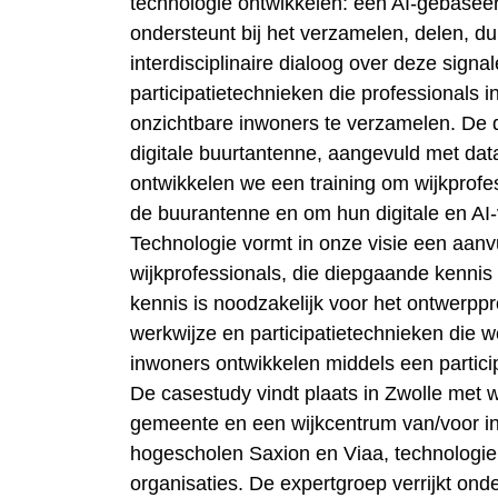
technologie ontwikkelen: een AI-gebaseer
ondersteunt bij het verzamelen, delen, d
interdisciplinaire dialoog over deze sign
participatietechnieken die professionals
onzichtbare inwoners te verzamelen. De 
digitale buurtantenne, aangevuld met data
ontwikkelen we een training om wijkprof
de buurantenne en om hun digitale en AI-
Technologie vormt in onze visie een aanvu
wijkprofessionals, die diepgaande kennis
kennis is noodzakelijk voor het ontwerp
werkwijze en participatietechnieken die
inwoners ontwikkelen middels een particip
De casestudy vindt plaats in Zwolle met w
gemeente en een wijkcentrum van/voor in
hogescholen Saxion en Viaa, technologie
organisaties. De expertgroep verrijkt on