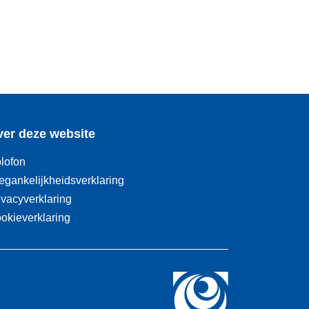
er deze website
lofon
egankelijkheidsverklaring
ivacyverklaring
okieverklaring