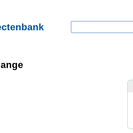
ectenbank
Zoeken
hange