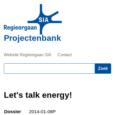
Overslaan
en
naar
de
inhoud
Projectenbank
gaan
Website Regieorgaan SIA
Contact
Zoeken
Let's talk energy!
Dossier
2014-01-08P