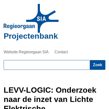
Overslaan
en
naar
de
inhoud
Projectenbank
gaan
Website Regieorgaan SIA
Contact
Zoeken
LEVV-LOGIC: Onderzoek
naar de inzet van Lichte
Elektrische