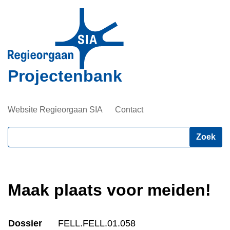
Overslaan
en
naar
de
inhoud
Projectenbank
gaan
Website Regieorgaan SIA
Contact
Zoeken
Maak plaats voor meiden!
Dossier
FELL.FELL.01.058