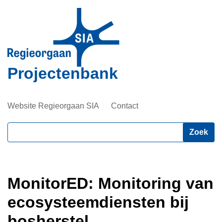
Overslaan
en
naar
de
inhoud
Projectenbank
gaan
Website Regieorgaan SIA
Contact
Zoeken
MonitorED: Monitoring van
ecosysteemdiensten bij
bosherstel