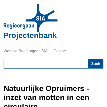
Overslaan
en
naar
de
inhoud
Projectenbank
gaan
Website Regieorgaan SIA
Contact
Zoeken
Natuurlijke Opruimers -
inzet van motten in een
circulaire