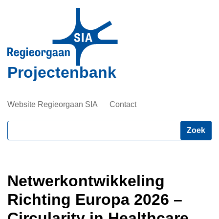
Overslaan
en
naar
de
inhoud
Projectenbank
gaan
Website Regieorgaan SIA
Contact
Zoeken
Netwerkontwikkeling
Richting Europa 2026 –
Circularity in Healthcare