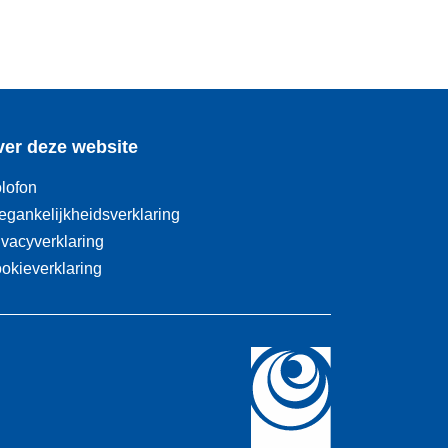
er deze website
lofon
egankelijkheidsverklaring
ivacyverklaring
okieverklaring