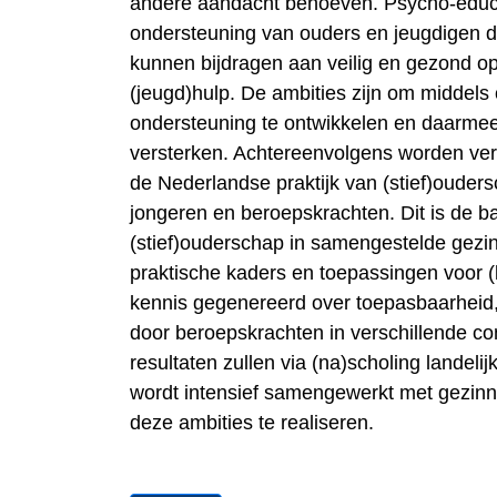
andere aandacht behoeven. Psycho-educa
ondersteuning van ouders en jeugdigen 
kunnen bijdragen aan veilig en gezond o
(jeugd)hulp. De ambities zijn om middels
ondersteuning te ontwikkelen en daarmee
versterken. Achtereenvolgens worden ver
de Nederlandse praktijk van (stief)ouder
jongeren en beroepskrachten. Dit is de b
(stief)ouderschap in samengestelde gezi
praktische kaders en toepassingen voor 
kennis gegenereerd over toepasbaarheid,
door beroepskrachten in verschillende c
resultaten zullen via (na)scholing landel
wordt intensief samengewerkt met gezinne
deze ambities te realiseren.