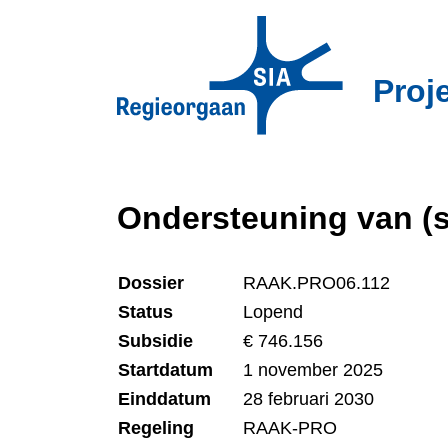
Overslaan
en
naar
Proj
de
inhoud
gaan
Ondersteuning van (s
Dossier
RAAK.PRO06.112
Status
Lopend
Subsidie
€ 746.156
Startdatum
1 november 2025
Einddatum
28 februari 2030
Regeling
RAAK-PRO