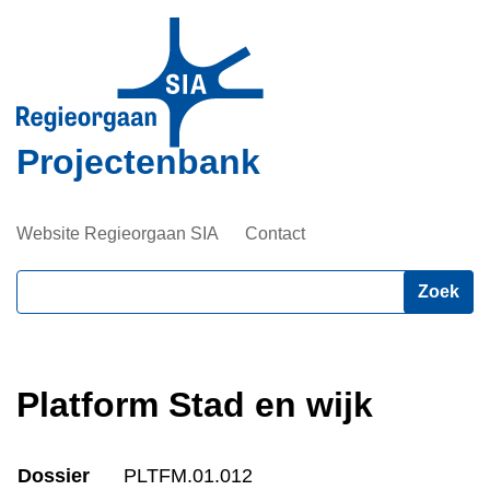
Overslaan
en
naar
de
inhoud
Projectenbank
gaan
Website Regieorgaan SIA
Contact
Zoeken
Platform Stad en wijk
Dossier
PLTFM.01.012