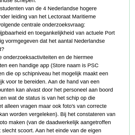
andse schepen.
 studenten van de 4 Nederlandse hogere
er leiding van het Lectoraat Maritieme
 volgende centrale onderzoeksvraag:
jpbaarheid en toegankelijkheid van actuele Port
nig vormgegeven dat het aantal Nederlandse
t?
de onderzoeksactiviteiten en de hiermee
loten een handige app (Store naam is PSC
ken die op schipniveau het mogelijk maakt een
k voor te bereiden. Aan de hand van een
punten kan alvast door het personeel aan boord
en wat de status is van het schip op die
et alleen vragen maar ook foto's van correcte
 kan worden vergeleken). Bij het constateren van
foto maken (van de daadwerkelijk aangetroffen
t slecht scoort. Aan het einde van de eigen