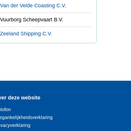
Van der Velde Coasting C.V.
Vuurborg Scheepvaart B.V.
Zeeland Shipping C.V.
er deze website
lofon
egankelijkheidsverklaring
ivacyverklaring