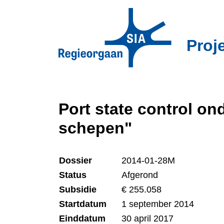
Overslaan
en
naar
Proj
de
inhoud
gaan
Port state control o
schepen"
Dossier
2014-01-28M
Status
Afgerond
Subsidie
€ 255.058
Startdatum
1 september 2014
Einddatum
30 april 2017