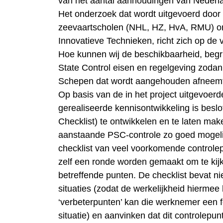
van het aantal aanhoudingen van Nederl
Het onderzoek dat wordt uitgevoerd door
zeevaartscholen (NHL, HZ, HvA, RMU) ond
Innovatieve Technieken, richt zich op de
Hoe kunnen wij de beschikbaarheid, begri
State Control eisen en regelgeving zoda
Schepen dat wordt aangehouden afneem
Op basis van de in het project uitgevoer
gerealiseerde kennisontwikkeling is bes
Checklist) te ontwikkelen en te laten ma
aanstaande PSC-controle zo goed mogelij
checklist van veel voorkomende controle
zelf een ronde worden gemaakt om te kijk
betreffende punten. De checklist bevat ni
situaties (zodat de werkelijkheid hiermee
‘verbeterpunten’ kan die werknemer een 
situatie) en aanvinken dat dit controlepun