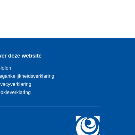
er deze website
lofon
egankelijkheidsverklaring
ivacyverklaring
okieverklaring