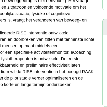
en beweeggedrag is niet eenvoudig. Het vraagt
- en zitpatroon en voldoende motivatie om het
nlijke situatie, fysieke of cognitieve
ers is, vraagt het veranderen van beweeg- en
diceerde RISE interventie ontwikkeld
en en doorbreken van zitten met tenminste lichte
acht mensen op maat middels een
or een specifieke activiteitenmonitor, eCoaching
fysiotherapeuten is ontwikkeld. De eerste
kbaarheid en preliminaire effectiviteit laten
rtium wil de RISE interventie in het beoogd RAAK
n de pilot studie verder optimaliseren en de
 op korte en lange termijn onderzoeken.