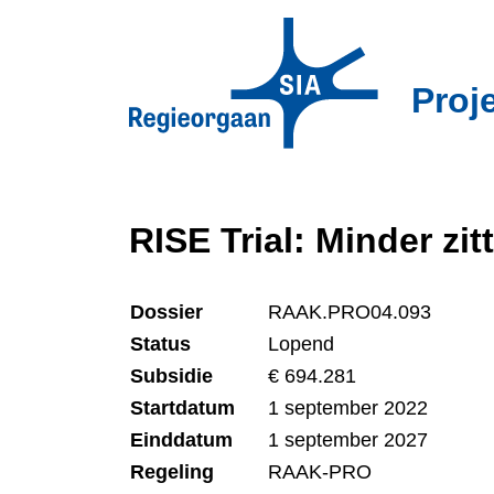
Overslaan
en
naar
Proj
de
inhoud
gaan
RISE Trial: Minder z
Dossier
RAAK.PRO04.093
Status
Lopend
Subsidie
€ 694.281
Startdatum
1 september 2022
Einddatum
1 september 2027
Regeling
RAAK-PRO