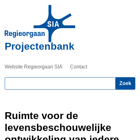
Overslaan
en
naar
de
inhoud
Projectenbank
gaan
Website Regieorgaan SIA
Contact
Zoeken
Ruimte voor de
levensbeschouwelijke
ontwikkeling van iedere