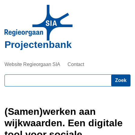
Overslaan
en
naar
de
inhoud
Projectenbank
gaan
Website Regieorgaan SIA
Contact
Zoeken
(Samen)werken aan
wijkwaarden. Een digitale
tool voor sociale