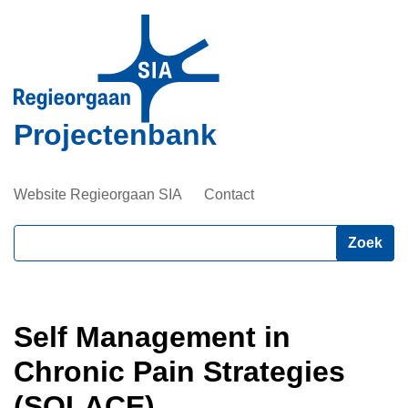
Overslaan
en
naar
de
inhoud
Projectenbank
gaan
Website Regieorgaan SIA
Contact
Zoeken
Self Management in
Chronic Pain Strategies
(SOLACE)