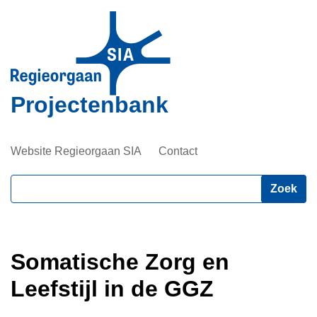
Overslaan
en
naar
de
inhoud
Projectenbank
gaan
Website Regieorgaan SIA
Contact
Zoeken
Somatische Zorg en
Leefstijl in de GGZ