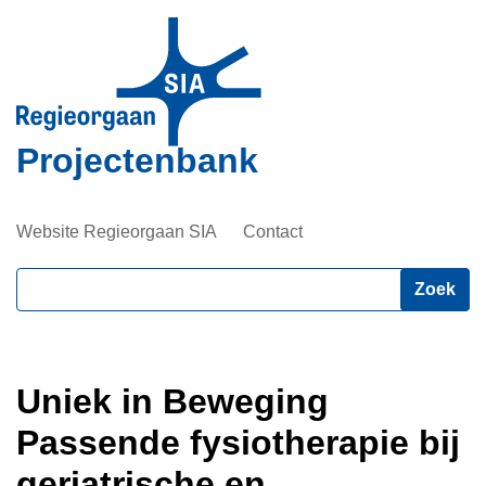
Overslaan
en
naar
de
inhoud
Projectenbank
gaan
Website Regieorgaan SIA
Contact
Zoeken
Uniek in Beweging
Passende fysiotherapie bij
geriatrische en