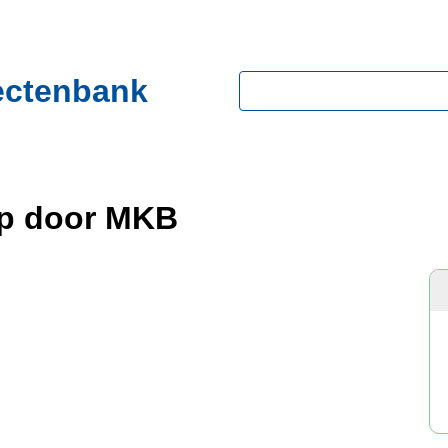
ectenbank
Zoeken
op door MKB