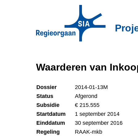
Overslaan
en
naar
Proj
de
inhoud
gaan
Waarderen van Inko
Dossier
2014-01-13M
Status
Afgerond
Subsidie
€ 215.555
Startdatum
1 september 2014
Einddatum
30 september 2016
Regeling
RAAK-mkb