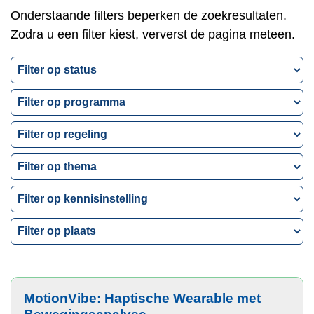
Onderstaande filters beperken de zoekresultaten.
Zodra u een filter kiest, ververst de pagina meteen.
Filter
op
Filter
status
op
Filter
programma
op
Filter
regeling
op
Filter
VH
op
Thema
Filter
kennisinstelling
op
plaats
MotionVibe: Haptische Wearable met