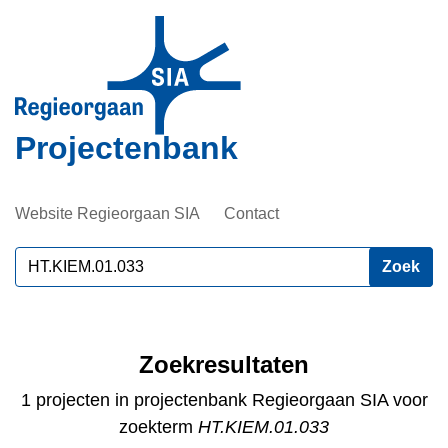
Overslaan
en
naar
de
inhoud
Projectenbank
gaan
Website Regieorgaan SIA
Contact
Zoeken
Zoekresultaten
1 projecten in projectenbank Regieorgaan SIA voor
zoekterm
HT.KIEM.01.033