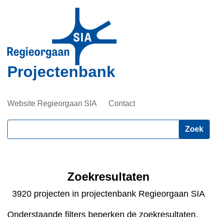
Overslaan
en
naar
de
inhoud
Projectenbank
gaan
Website Regieorgaan SIA
Contact
Zoeken
Zoekresultaten
3920 projecten in projectenbank Regieorgaan SIA
Onderstaande filters beperken de zoekresultaten.