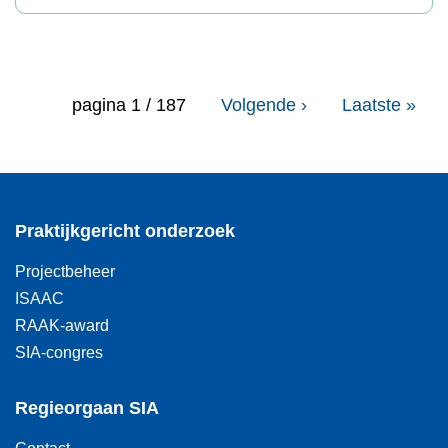
Paginering
pagina 1 / 187
Volgende
Volgende ›
Laatste
Laatste »
pagina
pagina
Praktijkgericht onderzoek
Projectbeheer
ISAAC
RAAK-award
SIA-congres
Regieorgaan SIA
Contact