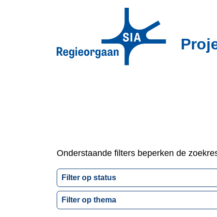
Overslaan
en
naar
Proj
de
inhoud
gaan
Onderstaande filters beperken de zoekresu
Filter
op
Filter
status
op