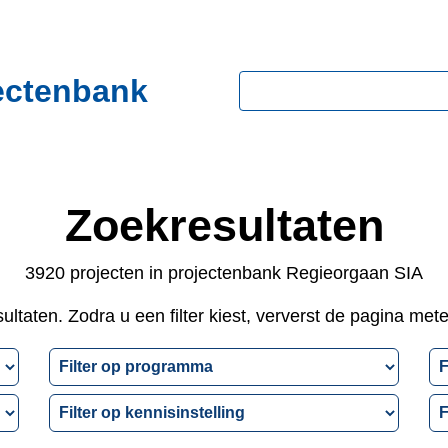
ectenbank
Zoeken
Zoekresultaten
3920 projecten in projectenbank Regieorgaan SIA
ltaten. Zodra u een filter kiest, ververst de pagina met
Filter
Fi
op
o
Filter
Fi
programma
re
op
o