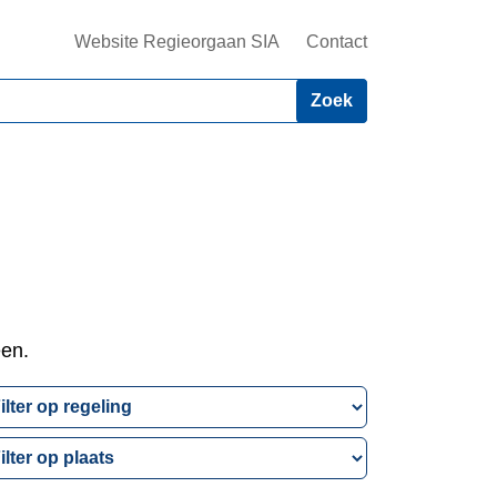
Website Regieorgaan SIA
Contact
een.
lter
p
lter
geling
p